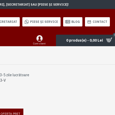
, [SECRETARIAT] SAU [PIESE ȘI SERVICE]!
CRETARIAT
PIESE ȘI SERVICE
BLOG
CONTACT
0 produs(e) - 0,00 Lei
Cont client
3-5 zile lucrătoare
3-V
I OFERTA PRET