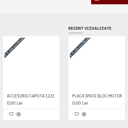
RECENT VIZUALIZATE
3-5 zile lucrătoare
3-5 zile lucrătoare
3-5 zile lucrătoare
ACCESORIU CAPOTA 1221
ACCESORIU CAPOTA 1221
PLACA SPATE BLOC MOTOR
0,00 Lei
0,00 Lei
0,00 Lei