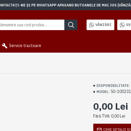
TACTAȚI-NE ȘI PE WHATSAPP APASAND BUTOANELE DE MAI JOS [VÂNZĂRI]
VÂNZĂRI
SE
Service tractoare
DISPONIBILITATE:
50-100231
MODEL:
0,00 Lei
Fără TVA: 0,00 Lei
CERE DETALII S