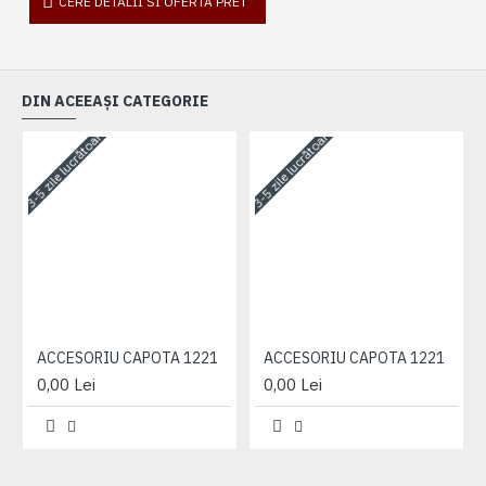
CERE DETALII SI OFERTA PRET
DIN ACEEAȘI CATEGORIE
3-5 zile lucrătoare
3-5 zile lucrătoare
3-
ACCESORIU CAPOTA 1221
ACCESORIU CAPOTA 1221
0,00 Lei
0,00 Lei