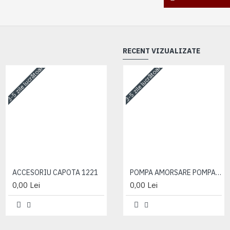
RECENT VIZUALIZATE
3-5 zile lucrătoare
3-5 zile lucrătoare
3-5 zile lucrătoare
ACCESORIU CAPOTA 1221
ACCESORIU CAPOTA 1221
POMPA AMORSARE POMPA ALIMENTARE
0,00 Lei
0,00 Lei
0,00 Lei