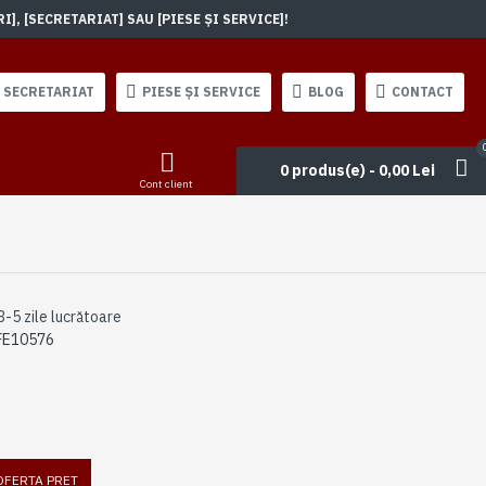
, [SECRETARIAT] SAU [PIESE ȘI SERVICE]!
SECRETARIAT
PIESE ȘI SERVICE
BLOG
CONTACT
0 produs(e) - 0,00 Lei
Cont client
3-5 zile lucrătoare
FE10576
 OFERTA PRET