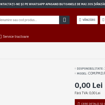
TACTAȚI-NE ȘI PE WHATSAPP APASAND BUTOANELE DE MAI JOS [VÂNZĂRI]
VÂNZĂRI
Service tractoare
DISPONIBILITATE:
COM.PM.D.
MODEL:
0,00 Lei
Fără TVA: 0,00 Lei
CERE DETALII SI