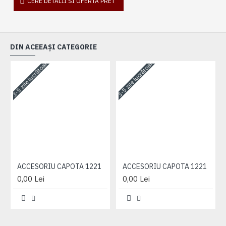
CERE DETALII SI OFERTA PRET
DIN ACEEAȘI CATEGORIE
3-5 zile lucrătoare
3-5 zile lucrătoare
3-
ACCESORIU CAPOTA 1221
ACCESORIU CAPOTA 1221
0,00 Lei
0,00 Lei