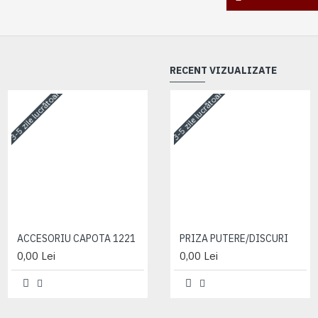
RECENT VIZUALIZATE
3-5 zile lucrătoare
3-5 zile lucrătoare
3-5 zile lucrătoare
ACCESORIU CAPOTA 1221
ACCESORIU CAPOTA 1221
PRIZA PUTERE/DISCURI
0,00 Lei
0,00 Lei
0,00 Lei