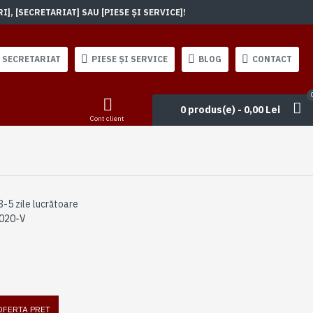
, [SECRETARIAT] SAU [PIESE ȘI SERVICE]!
SECRETARIAT
PIESE ȘI SERVICE
BLOG
CONTACT
0 produs(e) - 0,00 Lei
Cont client
3-5 zile lucrătoare
020-V
 OFERTA PRET