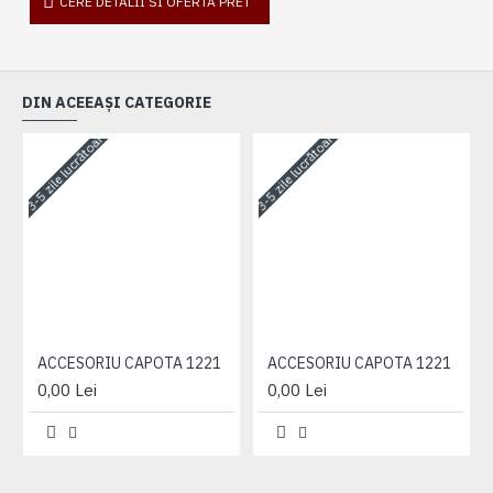
CERE DETALII SI OFERTA PRET
DIN ACEEAȘI CATEGORIE
3-5 zile lucrătoare
3-5 zile lucrătoare
3-
ACCESORIU CAPOTA 1221
ACCESORIU CAPOTA 1221
0,00 Lei
0,00 Lei