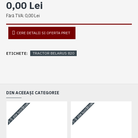
0,00 Lei
Fără TVA: 0,00 Lei
CERE DETALII SI OFERTA PRET
ETICHETE:
TRACTOR BELARUS 820
DIN ACEEAȘI CATEGORIE
3-5 zile lucrătoare
3-5 zile lucrătoare
3-