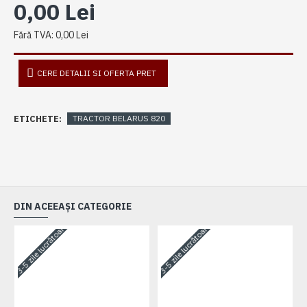
0,00 Lei
Fără TVA: 0,00 Lei
CERE DETALII SI OFERTA PRET
ETICHETE:
TRACTOR BELARUS 820
DIN ACEEAȘI CATEGORIE
3-5 zile lucrătoare
3-5 zile lucrătoare
3-