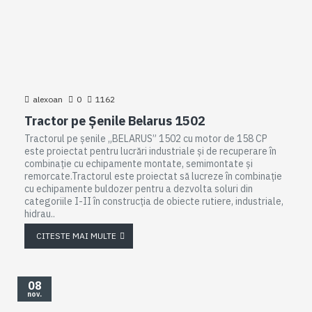
alexoan
0
1162
Tractor pe Șenile Belarus 1502
Tractorul pe șenile „BELARUS” 1502 cu motor de 158 CP
este proiectat pentru lucrări industriale și de recuperare în
combinație cu echipamente montate, semimontate și
remorcate.Tractorul este proiectat să lucreze în combinație
cu echipamente buldozer pentru a dezvolta soluri din
categoriile I-II în construcția de obiecte rutiere, industriale,
hidrau..
CITESTE MAI MULTE
08
nov.