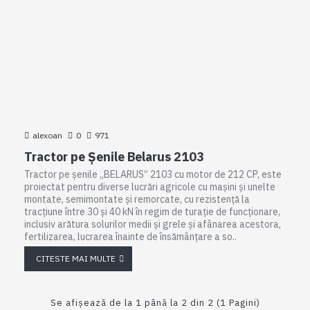
alexoan
0
971
Tractor pe Șenile Belarus 2103
Tractor pe șenile „BELARUS” 2103 cu motor de 212 CP, este
proiectat pentru diverse lucrări agricole cu mașini și unelte
montate, semimontate și remorcate, cu rezistență la
tracțiune între 30 și 40 kN în regim de turație de funcționare,
inclusiv arătura solurilor medii și grele și afânarea acestora,
fertilizarea, lucrarea înainte de însămânțare a so..
CITESTE MAI MULTE
Se afişează de la 1 până la 2 din 2 (1 Pagini)