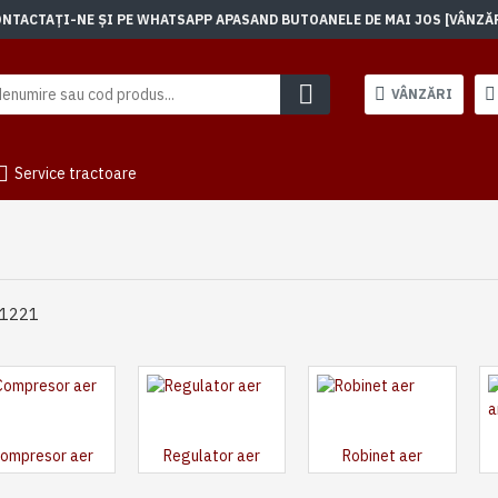
TACTAȚI-NE ȘI PE WHATSAPP APASAND BUTOANELE DE MAI JOS [VÂNZĂRI]
VÂNZĂRI
Service tractoare
 1221
ompresor aer
Regulator aer
Robinet aer