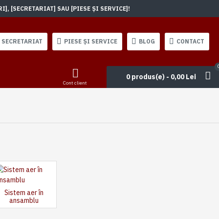
, [SECRETARIAT] SAU [PIESE ȘI SERVICE]!
SECRETARIAT
PIESE ȘI SERVICE
BLOG
CONTACT
0 produs(e) - 0,00 Lei
Cont client
Sistem aer în
ansamblu