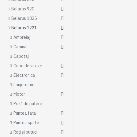
Belarus 920
Belarus 1025
Belarus 1221
Ambreiaj
Cabina
Capotaj
Cutie de viteze
Electronică
Lonjeroane
Motor
Priză de putere
Puntea față
Puntea spate
Roți și butuci