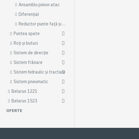
Ansamblu pinion atac
Diferențial
Reductor punte față și planetară
Puntea spate
Roți și butuci
Sistem de direcție
Sistem frânare
Sistem hidraulic și tractare
Sistem pneumatic
Belarus 1221
Belarus 1523
OFERTE