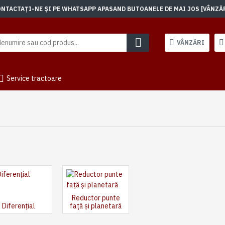
TACTAȚI-NE ȘI PE WHATSAPP APASAND BUTOANELE DE MAI JOS [VÂNZĂRI]
VÂNZĂRI
Service tractoare
Reductor punte
Diferențial
față și planetară