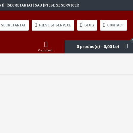
, [SECRETARIAT] SAU [PIESE ȘI SERVICE]!
SECRETARIAT
PIESE ȘI SERVICE
BLOG
CONTACT
0 produs(e) - 0,00 Lei
Cont client