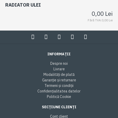
RADIATOR ULEI
0,00 Lei
Fără TVA:0,00 Lei
INFORMAȚII
Despre noi
Livrare
Modalități de plată
Garanție și returnare
Termeni și condiții
Confidențialitatea datelor
Politică Cookie
SECȚIUNE CLIENȚI
Cont client