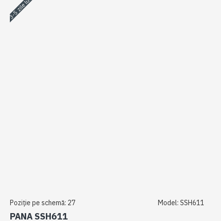
3-5 zile lucrătoare
Poziție pe schemă:
27
Model:
SSH611
PANA SSH611