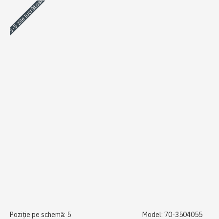
3-5 zile lucrătoare
Poziție pe schemă:
5
Model:
70-3504055