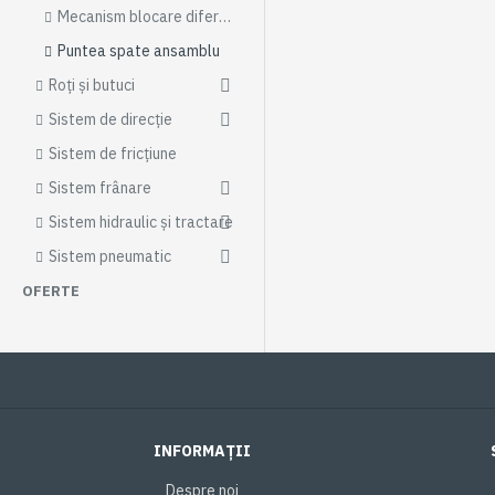
Mecanism blocare diferențial punte spate
Puntea spate ansamblu
Roți și butuci
Sistem de direcție
Sistem de fricțiune
Sistem frânare
Sistem hidraulic și tractare
Sistem pneumatic
OFERTE
INFORMAȚII
Despre noi