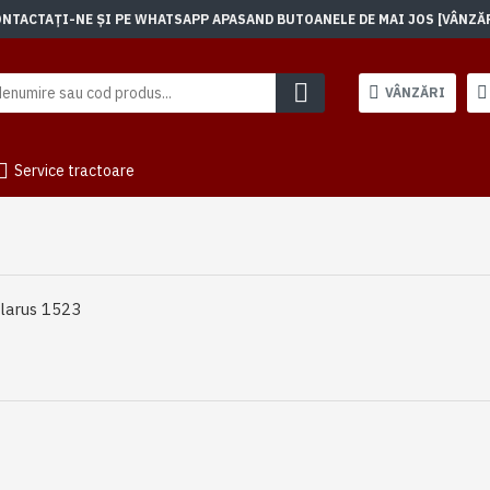
TACTAȚI-NE ȘI PE WHATSAPP APASAND BUTOANELE DE MAI JOS [VÂNZĂRI]
VÂNZĂRI
Service tractoare
larus 1523