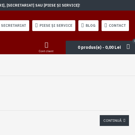
, [SECRETARIAT] SAU [PIESE ȘI SERVICE]!
SECRETARIAT
PIESE ȘI SERVICE
BLOG
CONTACT
0 produs(e) - 0,00 Lei
Cont client
CONTINUĂ