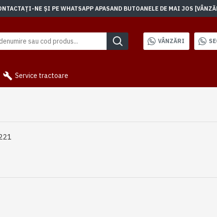
TACTAȚI-NE ȘI PE WHATSAPP APASAND BUTOANELE DE MAI JOS [VÂNZĂRI]
VÂNZĂRI
SE
Service tractoare
1221