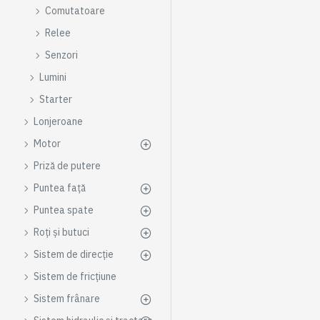
Comutatoare
Relee
Senzori
Lumini
Starter
Lonjeroane
Motor
Priză de putere
Puntea față
Puntea spate
Roți și butuci
Sistem de direcție
Sistem de fricțiune
Sistem frânare