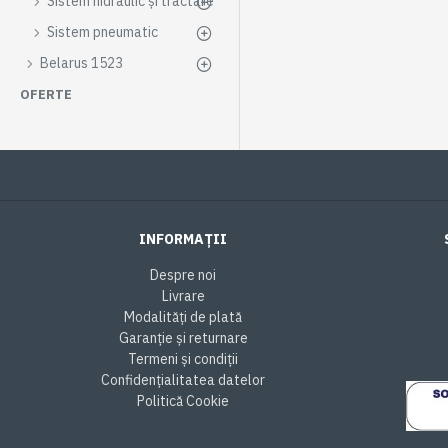
Sistem hidraulic și tractare
Sistem pneumatic
Belarus 1523
OFERTE
INFORMAȚII
Despre noi
Livrare
Modalități de plată
Garanție și returnare
Termeni și condiții
Confidențialitatea datelor
Politică Cookie