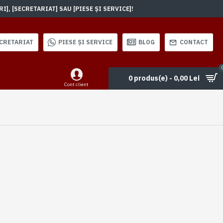
, [SECRETARIAT] SAU [PIESE ȘI SERVICE]!
CRETARIAT
PIESE ȘI SERVICE
BLOG
CONTACT
0 produs(e) - 0,00 Lei
Cont client