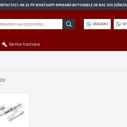
TACTAȚI-NE ȘI PE WHATSAPP APASAND BUTOANELE DE MAI JOS [VÂNZĂRI]
VÂNZĂRI
SE
Service tractoare
920