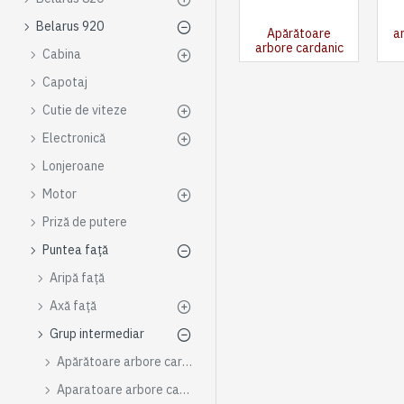
Belarus 920
Apărătoare
a
arbore cardanic
Cabina
Capotaj
Cutie de viteze
Electronică
Lonjeroane
Motor
Priză de putere
Puntea față
Aripă față
Axă față
Grup intermediar
Apărătoare arbore cardanic
Aparatoare arbore cardanic și suport