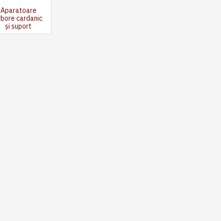
Aparatoare
rbore cardanic
și suport