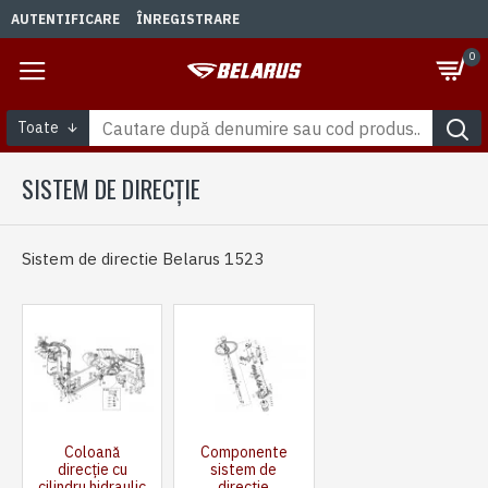
AUTENTIFICARE
ÎNREGISTRARE
0
Toate
SISTEM DE DIRECȚIE
Sistem de directie Belarus 1523
Coloană
Componente
direcție cu
sistem de
cilindru hidraulic
direcție