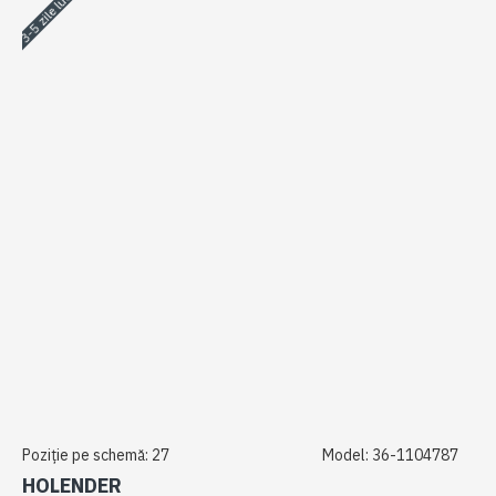
3-5 zile lucrătoare
Poziție pe schemă:
27
Model:
36-1104787
HOLENDER