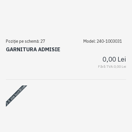
Poziție pe schemă:
27
Model:
240-1003031
GARNITURA ADMISIE
0,00 Lei
Fără TVA:0,00 Lei
3-5 zile lucrătoare