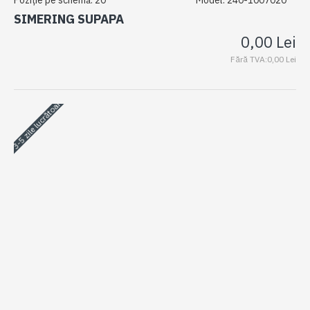
Poziție pe schemă:
20
Model:
240-1007020
SIMERING SUPAPA
0,00 Lei
Fără TVA:0,00 Lei
3-5 zile lucrătoare