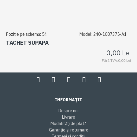
Poziție pe schemă:
54
Model:
240-1007375-A1
TACHET SUPAPA
0,00 Lei
Fără TVA:0,00 Lei
INFORMAȚII
Despre noi
Livrare
Modalități de plată
Garanție și returnare
Termeni și condiții