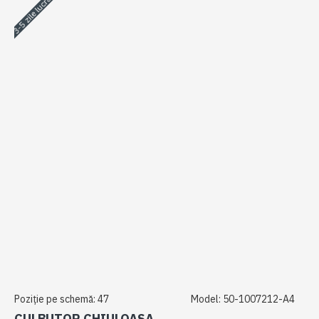
3-5 zile lucrătoare
Poziție pe schemă:
47
Model:
50-1007212-A4
CULBUTOR CHIULOASA