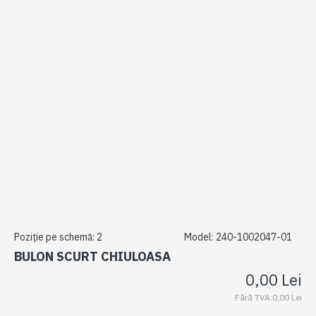
Poziție pe schemă:
2
Model:
240-1002047-01
BULON SCURT CHIULOASA
0,00 Lei
Fără TVA:0,00 Lei