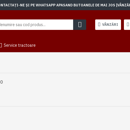
TACTAȚI-NE ȘI PE WHATSAPP APASAND BUTOANELE DE MAI JOS [VÂNZĂRI]
VÂNZĂRI
Service tractoare
20