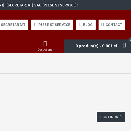
, [SECRETARIAT] SAU [PIESE ȘI SERVICE]!
SECRETARIAT
PIESE ȘI SERVICE
BLOG
CONTACT
0 produs(e) - 0,00 Lei
Cont client
CONTINUĂ