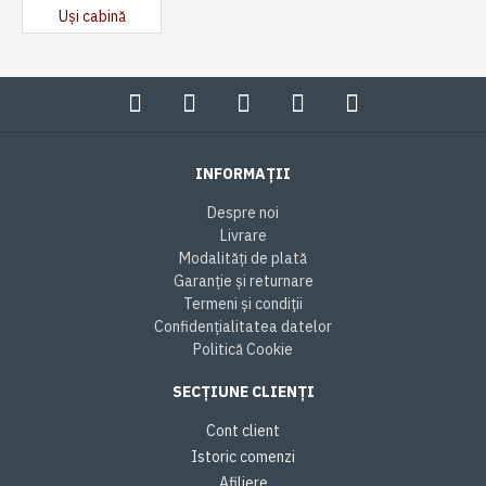
Uși cabină
INFORMAȚII
Despre noi
Livrare
Modalități de plată
Garanție și returnare
Termeni și condiții
Confidențialitatea datelor
Politică Cookie
SECȚIUNE CLIENȚI
Cont client
Istoric comenzi
Afiliere