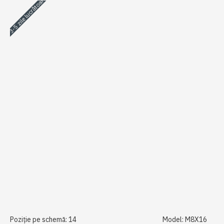
3-5 zile lucrătoare
Poziție pe schemă:
14
Model:
M8X16