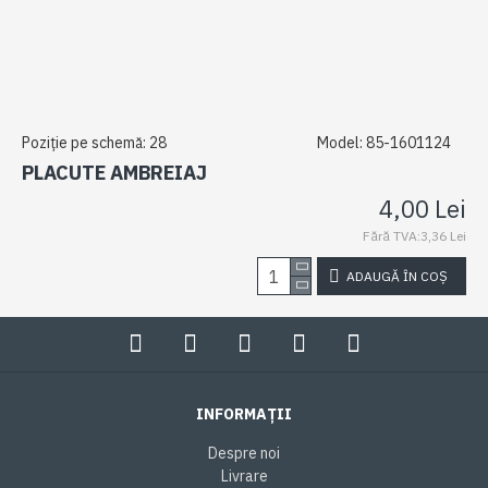
Poziție pe schemă:
28
Model:
85-1601124
PLACUTE AMBREIAJ
4,00 Lei
Fără TVA:3,36 Lei
ADAUGĂ ÎN COȘ
INFORMAȚII
Despre noi
Livrare