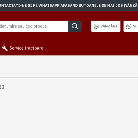
TACTAȚI-NE ȘI PE WHATSAPP APASAND BUTOANELE DE MAI JOS [VÂNZĂRI]
VÂNZĂRI
SE
Service tractoare
23