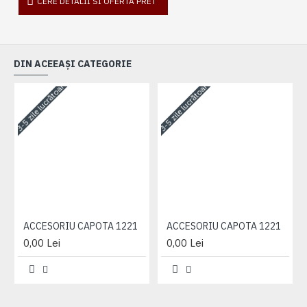
CERE DETALII SI OFERTA PRET
DIN ACEEAȘI CATEGORIE
3-5 zile lucrătoare
3-5 zile lucrătoare
3-
ACCESORIU CAPOTA 1221
ACCESORIU CAPOTA 1221
0,00 Lei
0,00 Lei