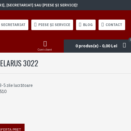
, [SECRETARIAT] SAU [PIESE ȘI SERVICE]!
SECRETARIAT
PIESE ȘI SERVICE
BLOG
CONTACT
0 produs(e) - 0,00 Lei
Cont client
BELARUS 3022
3-5 zile lucrătoare
510
 OFERTA PRET