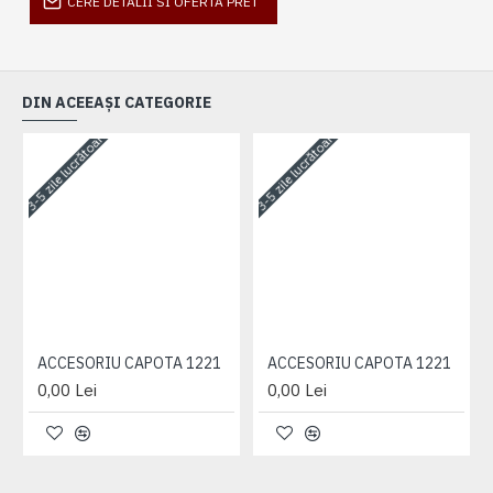
CERE DETALII SI OFERTA PRET
DIN ACEEAȘI CATEGORIE
3-5 zile lucrătoare
3-5 zile lucrătoare
3-
ACCESORIU CAPOTA 1221
ACCESORIU CAPOTA 1221
0,00 Lei
0,00 Lei