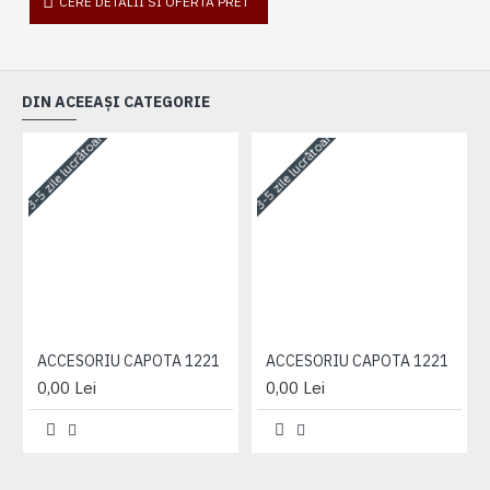
CERE DETALII SI OFERTA PRET
DIN ACEEAȘI CATEGORIE
3-5 zile lucrătoare
3-5 zile lucrătoare
3-
ACCESORIU CAPOTA 1221
ACCESORIU CAPOTA 1221
0,00 Lei
0,00 Lei