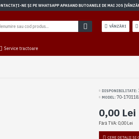
TACTAȚI-NE ȘI PE WHATSAPP APASAND BUTOANELE DE MAI JOS [VÂNZĂRI]
VÂNZĂRI
Service tractoare
DISPONIBILITATE:
70-170118
MODEL:
0,00 Lei
Fără TVA: 0,00 Lei
CERE DETALII SI