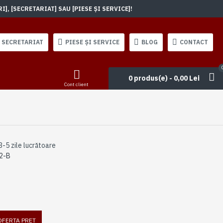
, [SECRETARIAT] SAU [PIESE ȘI SERVICE]!
SECRETARIAT
PIESE ȘI SERVICE
BLOG
CONTACT
0 produs(e) - 0,00 Lei
Cont client
3-5 zile lucrătoare
2-B
 OFERTA PRET