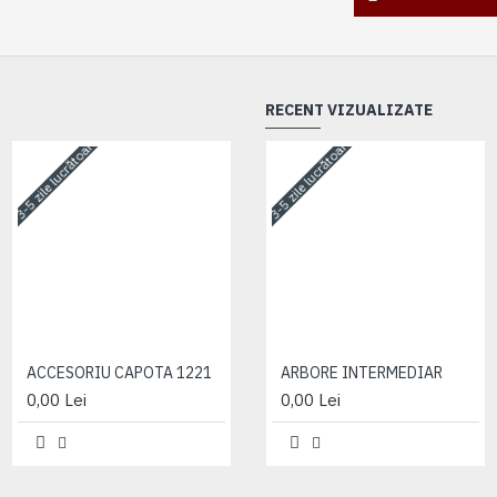
RECENT VIZUALIZATE
3-5 zile lucrătoare
3-5 zile lucrătoare
3-5 zile lucrătoare
ACCESORIU CAPOTA 1221
ACCESORIU CAPOTA 1221
ARBORE INTERMEDIAR
0,00 Lei
0,00 Lei
0,00 Lei