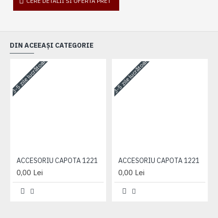
CERE DETALII SI OFERTA PRET
DIN ACEEAȘI CATEGORIE
3-5 zile lucrătoare
3-5 zile lucrătoare
3-
ACCESORIU CAPOTA 1221
ACCESORIU CAPOTA 1221
0,00 Lei
0,00 Lei