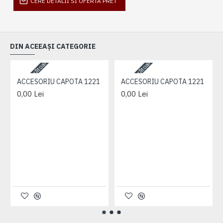
CERE DETALII SI OFERTA PRET
DIN ACEEAȘI CATEGORIE
3-5 zile lucrătoare
3-5 zile lucrătoare
3-
ACCESORIU CAPOTA 1221
ACCESORIU CAPOTA 1221
0,00 Lei
0,00 Lei