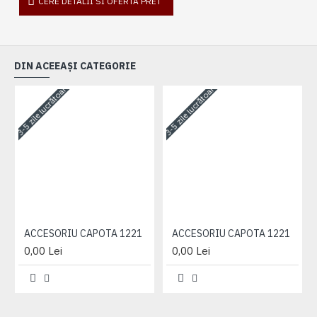
CERE DETALII SI OFERTA PRET
DIN ACEEAȘI CATEGORIE
3-5 zile lucrătoare
3-5 zile lucrătoare
3-
ACCESORIU CAPOTA 1221
ACCESORIU CAPOTA 1221
0,00 Lei
0,00 Lei