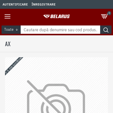
AUTENTIFICARE
ÎNREGISTRARE
0
Toate
AX
3-5 zile lucrătoare