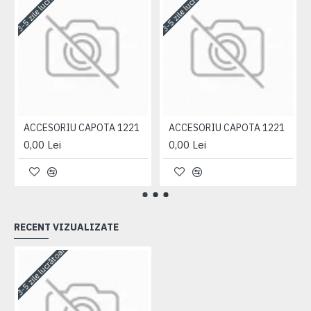
3-5 zile lucrătoare
3-5 zile lucrătoare
3-
ACCESORIU CAPOTA 1221
ACCESORIU CAPOTA 1221
0,00 Lei
0,00 Lei
RECENT VIZUALIZATE
3-5 zile lucrătoare