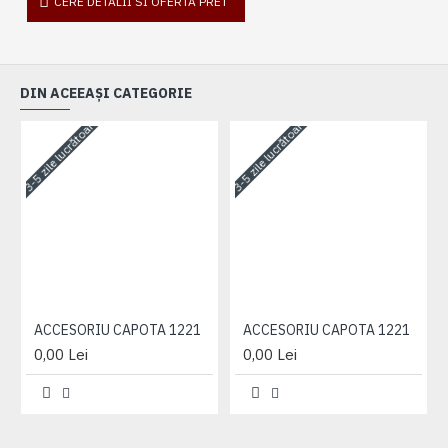
CERE DETALII SI OFERTA PRET
DIN ACEEAȘI CATEGORIE
3-5 zile lucrătoare
3-5 zile lucrătoare
3-
ACCESORIU CAPOTA 1221
ACCESORIU CAPOTA 1221
0,00 Lei
0,00 Lei