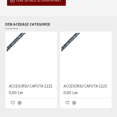
CERE DETALII SI OFERTA PRET
DIN ACEEAȘI CATEGORIE
3-5 zile lucrătoare
3-5 zile lucrătoare
3-
ACCESORIU CAPOTA 1221
ACCESORIU CAPOTA 1221
0,00 Lei
0,00 Lei