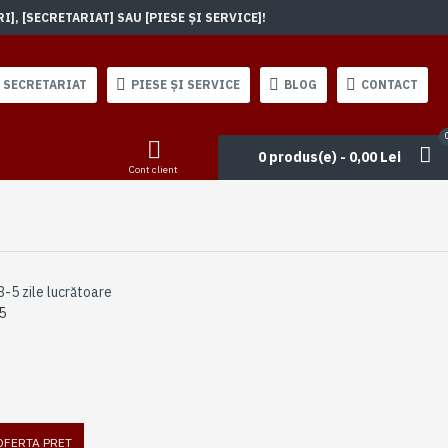
, [SECRETARIAT] SAU [PIESE ȘI SERVICE]!
SECRETARIAT
PIESE ȘI SERVICE
BLOG
CONTACT
0 produs(e) - 0,00 Lei
Cont client
3-5 zile lucrătoare
5
 OFERTA PRET