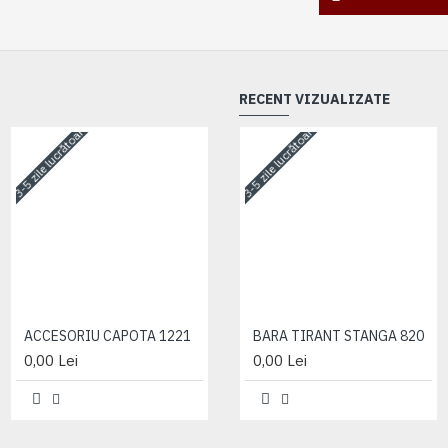
RECENT VIZUALIZATE
3-5 zile lucrătoare
3-5 zile lucrătoare
3-5 zile lucrătoare
ACCESORIU CAPOTA 1221
ACCESORIU CAPOTA 1221
BARA TIRANT STANGA 820
0,00 Lei
0,00 Lei
0,00 Lei