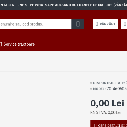
TACTAȚI-NE ȘI PE WHATSAPP APASAND BUTOANELE DE MAI JOS [VÂNZĂRI]
VÂNZĂRI
Service tractoare
DISPONIBILITATE:
70-460505
MODEL:
0,00 Lei
Fără TVA: 0,00 Lei
CERE DETALII SI