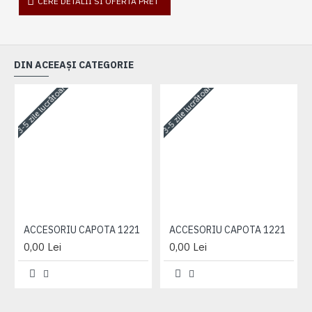
CERE DETALII SI OFERTA PRET
DIN ACEEAȘI CATEGORIE
3-5 zile lucrătoare
3-5 zile lucrătoare
3-
ACCESORIU CAPOTA 1221
ACCESORIU CAPOTA 1221
0,00 Lei
0,00 Lei