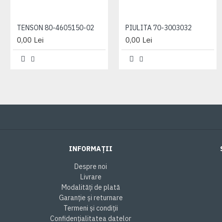
TENSON 80-4605150-02
PIULITA 70-3003032
0,00 Lei
0,00 Lei
INFORMAȚII
Despre noi
Livrare
Modalități de plată
Garanție și returnare
Termeni și condiții
Confidențialitatea datelor