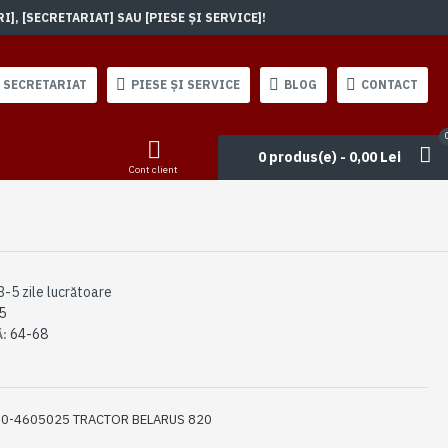
, [SECRETARIAT] SAU [PIESE ȘI SERVICE]!
SECRETARIAT
PIESE ȘI SERVICE
BLOG
CONTACT
0 produs(e) - 0,00 Lei
Cont client
3-5 zile lucrătoare
5
64-68
Ă:
80-4605025 TRACTOR BELARUS 820