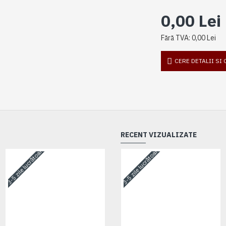
0,00 Lei
Fără TVA: 0,00 Lei
CERE DETALII SI
RECENT VIZUALIZATE
3-5 zile lucrătoare
3-5 zile lucrătoare
3-5 zile lucrătoare