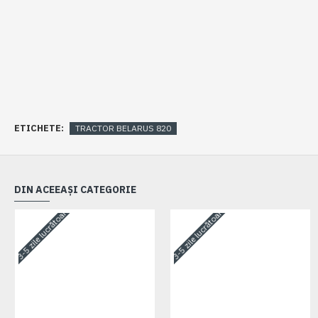
ETICHETE:
TRACTOR BELARUS 820
DIN ACEEAȘI CATEGORIE
3-5 zile lucrătoare
3-5 zile lucrătoare