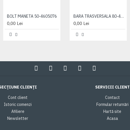
BOLT MANETA 50-4605076
ARC SUSPENSIE SPATE 21A-1601150
BARA TRASVERSALA 80-4605025
0,00 Lei
0,00 Lei
0,00 Lei
SECȚIUNE CLIENȚI
SERVICII CLIENT
Cont client
Contact
Istoric comenzi
Formular returnări
Afiliere
Hartă site
Newsletter
Acasa