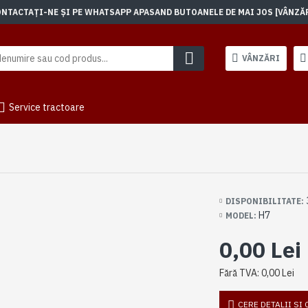
TACTAȚI-NE ȘI PE WHATSAPP APASAND BUTOANELE DE MAI JOS [VÂNZĂRI]
VÂNZĂRI
Service tractoare
DISPONIBILITATE:
H7
MODEL:
0,00 Lei
Fără TVA: 0,00 Lei
CERE DETALII SI