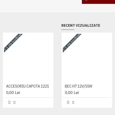
RECENT VIZUALIZATE
3-5 zile lucrătoare
3-5 zile lucrătoare
3-5 zile lucrătoare
ACCESORIU CAPOTA 1221
ACCESORIU CAPOTA 1221
BEC H7 12V/55W
0,00 Lei
0,00 Lei
0,00 Lei