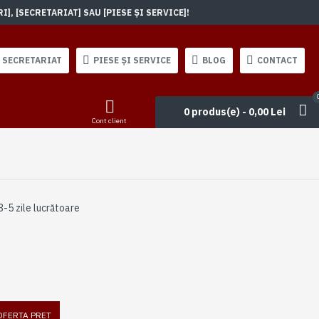
, [SECRETARIAT] SAU [PIESE ȘI SERVICE]!
SECRETARIAT
PIESE ȘI SERVICE
BLOG
CONTACT
0 produs(e) - 0,00 Lei
Cont client
3-5 zile lucrătoare
 OFERTA PRET