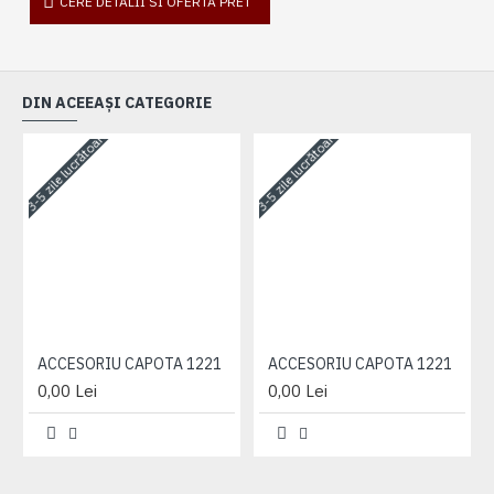
CERE DETALII SI OFERTA PRET
DIN ACEEAȘI CATEGORIE
3-5 zile lucrătoare
3-5 zile lucrătoare
3-
ACCESORIU CAPOTA 1221
ACCESORIU CAPOTA 1221
0,00 Lei
0,00 Lei