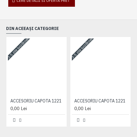
CERE DETALII SI OFERTA PRET
DIN ACEEAȘI CATEGORIE
3-5 zile lucrătoare
3-5 zile lucrătoare
3-
ACCESORIU CAPOTA 1221
ACCESORIU CAPOTA 1221
0,00 Lei
0,00 Lei