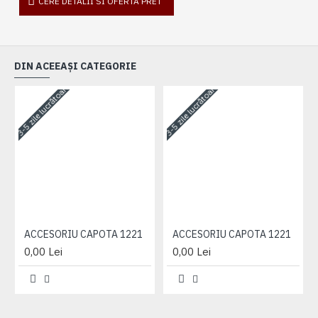
CERE DETALII SI OFERTA PRET
DIN ACEEAȘI CATEGORIE
3-5 zile lucrătoare
3-5 zile lucrătoare
3-
ACCESORIU CAPOTA 1221
ACCESORIU CAPOTA 1221
0,00 Lei
0,00 Lei