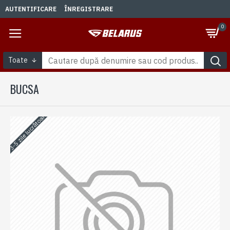
AUTENTIFICARE
ÎNREGISTRARE
0
Toate
BUCSA
3-5 zile lucrătoare