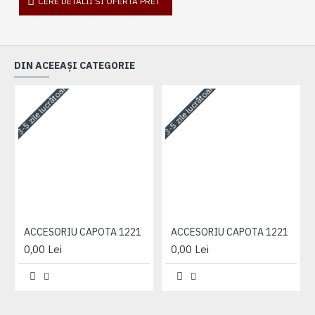
CERE DETALII SI OFERTA PRET
DIN ACEEAȘI CATEGORIE
3-5 zile lucrătoare
3-5 zile lucrătoare
3-
ACCESORIU CAPOTA 1221
ACCESORIU CAPOTA 1221
0,00 Lei
0,00 Lei