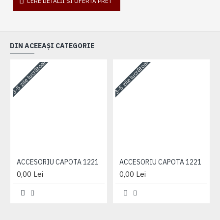
CERE DETALII SI OFERTA PRET
DIN ACEEAȘI CATEGORIE
3-5 zile lucrătoare
3-5 zile lucrătoare
3-
ACCESORIU CAPOTA 1221
ACCESORIU CAPOTA 1221
0,00 Lei
0,00 Lei