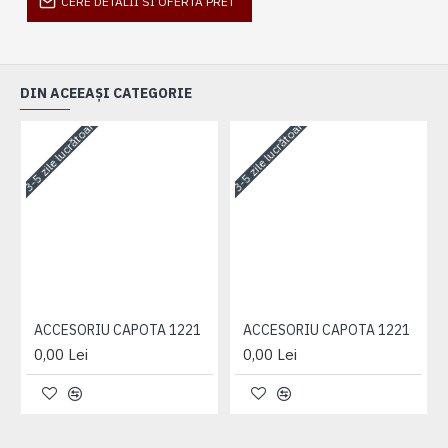
CERE DETALII SI OFERTA PRET
DIN ACEEAȘI CATEGORIE
3-5 zile lucrătoare
3-5 zile lucrătoare
3-
ACCESORIU CAPOTA 1221
ACCESORIU CAPOTA 1221
0,00 Lei
0,00 Lei