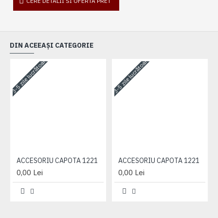
CERE DETALII SI OFERTA PRET
DIN ACEEAȘI CATEGORIE
3-5 zile lucrătoare
3-5 zile lucrătoare
3-
ACCESORIU CAPOTA 1221
ACCESORIU CAPOTA 1221
0,00 Lei
0,00 Lei