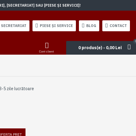
, [SECRETARIAT] SAU [PIESE ȘI SERVICE]!
SECRETARIAT
PIESE ȘI SERVICE
BLOG
CONTACT
0 produs(e) - 0,00 Lei
Cont client
3-5 zile lucrătoare
 OFERTA PRET