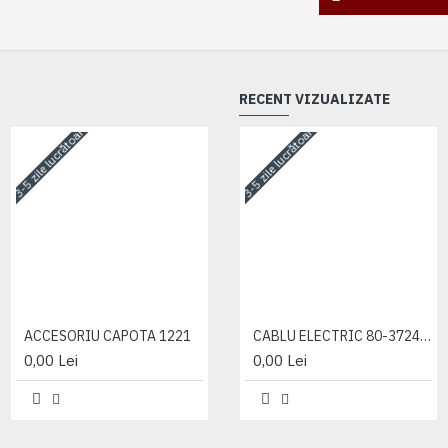
RECENT VIZUALIZATE
3-5 zile lucrătoare
3-5 zile lucrătoare
3-5 zile lucrătoare
ACCESORIU CAPOTA 1221
ACCESORIU CAPOTA 1221
CABLU ELECTRIC 80-3724368-B
0,00 Lei
0,00 Lei
0,00 Lei