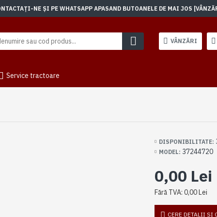
TACTAȚI-NE ȘI PE WHATSAPP APASAND BUTOANELE DE MAI JOS [VÂNZĂRI]
VÂNZĂRI
Service tractoare
DISPONIBILITATE:
37244720
MODEL:
0,00 Lei
Fără TVA: 0,00 Lei
CERE DETALII SI