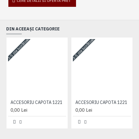
CERE DETALII SI OFERTA PRET
DIN ACEEAȘI CATEGORIE
3-5 zile lucrătoare
3-5 zile lucrătoare
3-
ACCESORIU CAPOTA 1221
ACCESORIU CAPOTA 1221
0,00 Lei
0,00 Lei