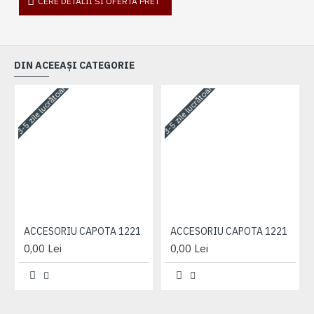
CERE DETALII SI OFERTA PRET
DIN ACEEAȘI CATEGORIE
3-5 zile lucrătoare
3-5 zile lucrătoare
3-
ACCESORIU CAPOTA 1221
ACCESORIU CAPOTA 1221
0,00 Lei
0,00 Lei