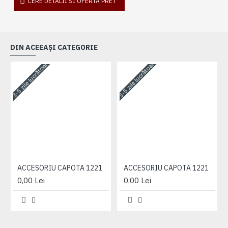
CERE DETALII SI OFERTA PRET
DIN ACEEAȘI CATEGORIE
3-5 zile lucrătoare
3-5 zile lucrătoare
3-
ACCESORIU CAPOTA 1221
ACCESORIU CAPOTA 1221
0,00 Lei
0,00 Lei